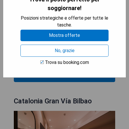
Deutsch, Englisch, Spanisch und Baskisch zur
soggiornare!
Verfügung.
Posizioni strategiche e offerte per tutte le
- Zentrale Lage in Bilbao
tasche.
- Modern ausgestattete Zimmer mit Stadtblick
Mostra offerte
- Fitnesscenter verfügbar
- Vielfältige Speiseoptionen inklusive
No, grazie
vegetarischer Gerichte
- Freundliches mehrsprachiges Personal
Trova su booking.com
MOSTRA I PREZZI
Catalonia Gran Vía Bilbao