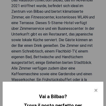
Das Radisson Collection Bilbao, das im November
2021 eröffnet wurde, befindet sich ideal im
Zentrum von Bilbao und bietet klimatisierte
Zimmer, ein Fitnesscenter, kostenloses WLAN und
eine Terrasse. Dieses 5-Sterne-Hotel verfügt
über Zimmerservice und ein Businesscenter. In der
Unterkunft gibt es ein Restaurant, das japanische
sowie lokale Küche serviert. Die Gäste können an
der Bar einen Drink genießen. Die Zimmer sind mit
einem Schreibtisch, einem Flachbild-TV, einem
eigenen Bad, Bettwäsche und Handtüchern
ausgestattet; einige Einheiten bieten Stadtblick.
Alle Zimmer verfügen zudem über eine
Kaffeemaschine sowie eine Garderobe und einen
Wasserkocher. Ein Frühstücksbuffet oder à la
carte kann genossen werden, wobei auf
×
vegetarische, vegane und laktosefreie Optionen
Vai a Bilbao?
Rücksicht genommen werden kann. An der 24-
Stunden-Rezeption stehen die Mitarbeiter in
Trova il posto perfetto per