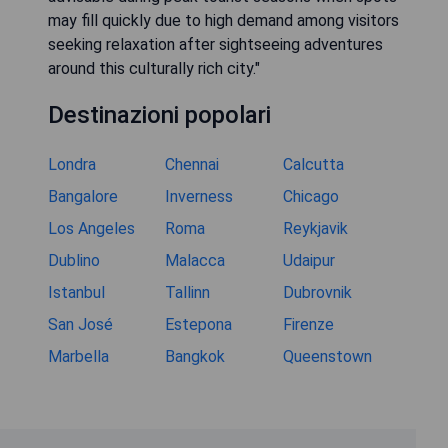
may fill quickly due to high demand among visitors
seeking relaxation after sightseeing adventures
around this culturally rich city."
Destinazioni popolari
Londra
Chennai
Calcutta
Bangalore
Inverness
Chicago
Los Angeles
Roma
Reykjavik
Dublino
Malacca
Udaipur
Istanbul
Tallinn
Dubrovnik
San José
Estepona
Firenze
Marbella
Bangkok
Queenstown