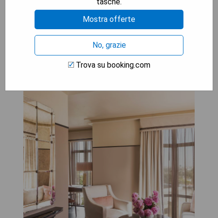
tasche.
Mostra offerte
Sunset Tower Hotel
No, grazie
Trova su booking.com