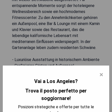
entspannende Momente sorgt der hoteleigene
Wellnessbereich sowie ein hochmodernes
Fitnesscenter. Zu den Annehmlichkeiten gehören
ein Außenpool, eine Bar & Lounge mit einem Kamin
und Klavier sowie das Restaurant, das die
lebendige kalifornische Lebensart mit
mediterranen Einflüssen widerspiegelt. In der
Gartenanlage leben zudem residenten Schwäne.
- Luxuriöse Ausstattung in historischem Ambiente
- Großzügige Gärten und Außenpool
- Vollständiger Wellnessbereich und modernes
×
Fitnessstudio
Vai a Los Angeles?
- Elegante Bar & Lounge mit Kamin und Live-Musik
- Nähe zu exklusivem Shopping auf der North
Trova il posto perfetto per
Rodeo Drive
soggiornare!
Posizioni strategiche e offerte per tutte le
MOSTRA I PREZZI