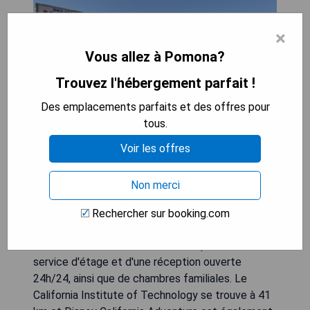
×
Vous allez à Pomona?
Trouvez l'hébergement parfait !
Des emplacements parfaits et des offres pour
tous.
Voir les offres
Situé à Pomona, à 39 km de Disneyland et du
Centre de congrès d'Anaheim, le Deluxe Inn
Non merci
propose un hébergement avec jardin et connexion
Wi-Fi gratuite. L'établissement offre également
Rechercher sur booking.com
un parking privé gratuit pour les clients qui
conduisent. Cet hôtel 5 étoiles dispose d'un
service d'étage et d'une réception ouverte
24h/24, ainsi que de chambres familiales. Le
California Institute of Technology se trouve à 41