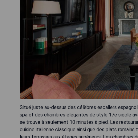
Situé juste au-dessus des célèbres escaliers espagnols
spa et des chambres élégantes de style 17e siècle avec
se trouve à seulement 10 minutes à pied. Les restaurant
cuisine italienne classique ainsi que des plats romains
leurs terrasses aux étages supérieurs. Les chambres dis