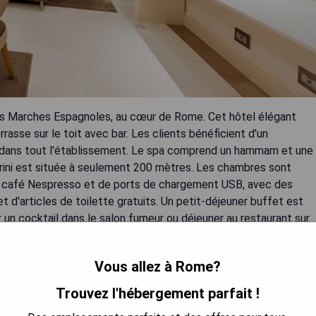
es Marches Espagnoles, au cœur de Rome. Cet hôtel élégant
rasse sur le toit avec bar. Les clients bénéficient d'un
e dans tout l'établissement. Le spa comprend un hammam et une
berini est située à seulement 200 mètres. Les chambres sont
e à café Nespresso et de ports de chargement USB, avec des
 d'articles de toilette gratuits. Un petit-déjeuner buffet est
 un cocktail dans le salon fumeur ou déjeuner au restaurant sur
Vous allez à Rome?
s
Trouvez l'hébergement parfait !