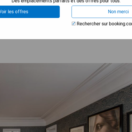
Des emplacements parfaits et des offres pour tous.
 de gamme
e
Voir les offres
Non merci
Rechercher sur booking.c
 LA DISPONIBILITÉ