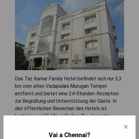
Das Taz Kamar Family Hotel befindet sich nur 3,3
km vom alten Vadapalani Murugan Tempel
entfernt und bietet eine 24-Stunden-Rezeption
zur Begrüßung und Unterstützung der Gäste. In
den öffentlichen Bereichen des Hotels ist
kostenloses WLAN verfügbar. Die eleganten,
klimatisierten Zimmer sind mit einem Flachbild-
×
Satellitenfernseher, einer Minibar und einem
Vai a Chennai?
Kühlschrank ausgestattet; zudem verfügen sie