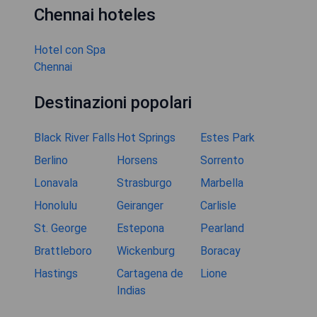
Chennai hoteles
Hotel con Spa
Chennai
Destinazioni popolari
Black River Falls
Hot Springs
Estes Park
Berlino
Horsens
Sorrento
Lonavala
Strasburgo
Marbella
Honolulu
Geiranger
Carlisle
St. George
Estepona
Pearland
Brattleboro
Wickenburg
Boracay
Hastings
Cartagena de
Lione
Indias