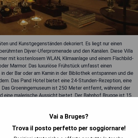
äten und Kunstgegenständen dekoriert. Es liegt nur einen
berühmten Dijver-Uferpromenade und den Kanälen. Diese Villa
mer mit kostenlosem WLAN, Klimaanlage und einem Flachbild-
oder Marmor. Das luxuriöse Frühstück umfasst einen
n der Bar oder am Kamin in der Bibliothek entspannen und die
dern. Das Pand Hotel bietet eine 24-Stunden-Rezeption, eine
e. Das Groeningemuseum ist 250 Meter entfernt, während der
 eine malerische Aussicht bietet. Der Bahnhof Brugge ist 15
Vai a Bruges?
Trova il posto perfetto per soggiornare!