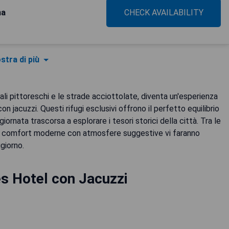
na
CHECK AVAILABILITY
stra di più
ali pittoreschi e le strade acciottolate, diventa un'esperienza
n jacuzzi. Questi rifugi esclusivi offrono il perfetto equilibrio
iornata trascorsa a esplorare i tesori storici della città. Tra le
ano comfort moderne con atmosfere suggestive vi faranno
giorno.
s Hotel con Jacuzzi