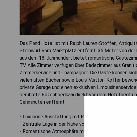
Das Pand Hotel ist mit Ralph Lauren-Stoffen, Antiquit
Steinwurf vom Marktplatz entfernt, 35 Meter von der 
aus dem 18. Jahrhundert bietet romantische Gästezim
TV. Alle Zimmer verfügen über Badezimmer aus Granit 
Zimmerservice und Champagner. Die Gäste können sich i
vielen alten Bücher sowie Louis-Vuitton-Koffer bewun
private Garage und einen exklusiven Limousinenservic
berühmte Rozenhoedkaai direkt vor dem Hotel liegt und
Gehminuten entfernt.
- Luxuriöse Ausstattung mit Ralph Lauren-Interieur
- Zentrale Lage in der Nähe von Sehenswürdigkeiten
- Romantische Atmosphäre mit eleganten Zimmern