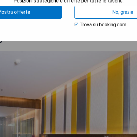
Posizioni strategiche e offerte per tutte le tasche.
TRA I PREZZI
ostra offerte
No, grazie
Trova su booking.com
s