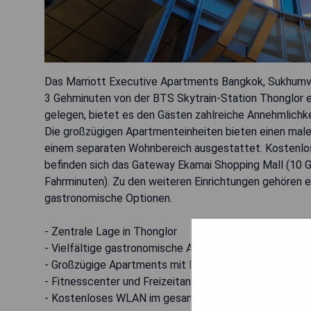
Das Marriott Executive Apartments Bangkok, Sukhumvit
3 Gehminuten von der BTS Skytrain-Station Thonglor en
gelegen, bietet es den Gästen zahlreiche Annehmlichk
Die großzügigen Apartmenteinheiten bieten einen maler
einem separaten Wohnbereich ausgestattet. Kostenlos
befinden sich das Gateway Ekamai Shopping Mall (10
Fahrminuten). Zu den weiteren Einrichtungen gehören e
gastronomische Optionen.
- Zentrale Lage in Thonglor
- Vielfältige gastronomische Angebote
- Großzügige Apartments mit Küchenzeile
- Fitnesscenter und Freizeitangebote für Kinder
- Kostenloses WLAN im gesamten Hotel