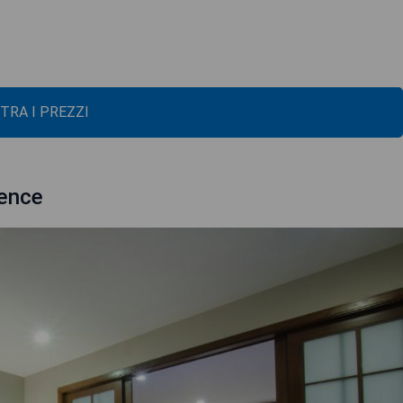
TRA I PREZZI
dence