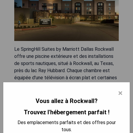
Le SpringHill Suites by Marriott Dallas Rockwall
offre une piscine extérieure et des installations
de sports nautiques, situé à Rockwall, au Texas,
près du lac Ray Hubbard. Chaque chambre est
équipée d'une télévision à écran plat et certaines
disposent d'un coin salon pour se détendre.
×
Toutes les chambres comprennent une salle de
bain privative avec des articles de toilette
Vous allez à Rockwall?
gratuits et un sèche-cheveux. L'hôtel propose
Trouvez l'hébergement parfait !
également une connexion Wi-Fi gratuite dans tout
l'établissement, une réception ouverte 24h/24 et
Des emplacements parfaits et des offres pour
un marché sur place. Le Lobby Lounge est
tous.