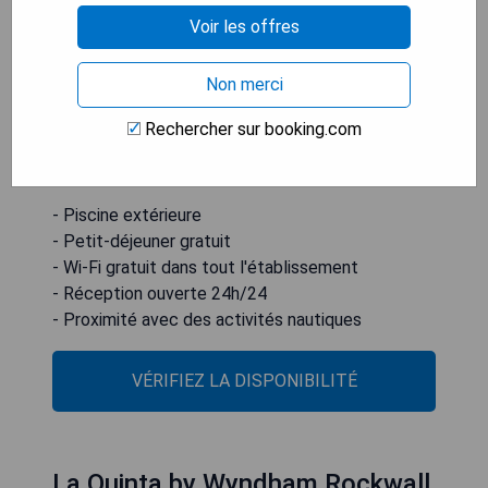
accessible en soirée pour le plaisir des clients,
Voir les offres
tandis qu'un petit-déjeuner gratuit est servi
chaque matin. La région est prisée pour le golf, la
navigation de plaisance, la pêche et les activités
Non merci
aquatiques. Dallas se trouve à 32 km du SpringHill
Rechercher sur booking.com
Suites by Marriott Dallas Rockwall et Plano à 24
km.
- Piscine extérieure
- Petit-déjeuner gratuit
- Wi-Fi gratuit dans tout l'établissement
- Réception ouverte 24h/24
- Proximité avec des activités nautiques
VÉRIFIEZ LA DISPONIBILITÉ
La Quinta by Wyndham Rockwall