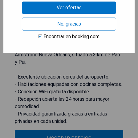
streaming y baño privado con bidet y secador de
Ver ofertas
pelo. En el complejo de apartamentos, todas las
unidades incluyen sábanas y toallas. El Centro de
No, gracias
Convenciones Pontchartrain se encuentra a 6.8
km del apartamento, mientras que el Treasure
Encontrar en booking.com
Chest Casino está a 7 km. El aeropuerto más
cercano es el Aeropuerto Internacional Louis
Armstrong Nueva Orleans, situado a 3 km de Pao
y Pui.
- Excelente ubicación cerca del aeropuerto.
- Habitaciones equipadas con cocinas completas.
- Conexión WiFi gratuita disponible.
- Recepción abierta las 24 horas para mayor
comodidad.
- Privacidad garantizada gracias a entradas
privadas en cada unidad.