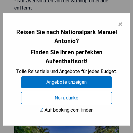
- Nur zwei Minuten von der Strandpromenade
entfernt
- Moderne Ausstattung in den Zimmern
×
- Außenpool und Spa-Angebote vor Ort
- Atemberaubende Ausblicke auf das Meer oder
Reisen Sie nach Nationalpark Manuel
den Park
Antonio?
Finden Sie Ihren perfekten
PREISE ANZEIGEN
Aufenthaltsort!
Tolle Reiseziele und Angebote für jedes Budget.
Si Como No Resort & Wildlife
Angebote anzeigen
Refuge
Nein, danke
Auf booking.com finden