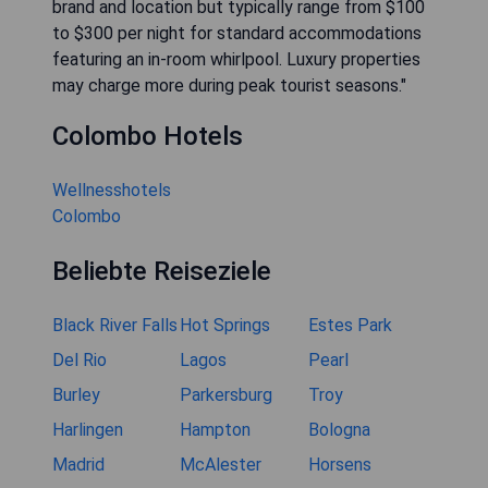
brand and location but typically range from $100
to $300 per night for standard accommodations
featuring an in-room whirlpool. Luxury properties
may charge more during peak tourist seasons."
Colombo Hotels
Wellnesshotels
Colombo
Beliebte Reiseziele
Black River Falls
Hot Springs
Estes Park
Del Rio
Lagos
Pearl
Burley
Parkersburg
Troy
Harlingen
Hampton
Bologna
Madrid
McAlester
Horsens