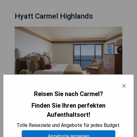
Hyatt Carmel Highlands
×
Reisen Sie nach Carmel?
Finden Sie Ihren perfekten
Das Hyatt Carmel Highlands liegt auf einer Klippe
Aufenthaltsort!
mit Blick auf den Pazifischen Ozean und bietet
charmante Unterkünfte zwischen Kieferngruppen.
Tolle Reiseziele und Angebote für jedes Budget.
Es verfügt über einen Außenpool, drei Garten-
Spas im Freien und preisgekrönte Gastronomie
Angebote anzeigen