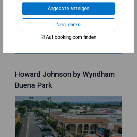
- Kostenloses WLAN
Angebote anzeigen
- Mini-Kühlschrank im Zimmer
- 24-Stunden-Rezeption
Nein, danke
- Außenpool
Auf booking.com finden
PREISE ANZEIGEN
Howard Johnson by Wyndham
Buena Park